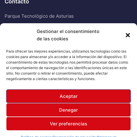
Contacto
Parque Tecnológico de Asturias
Edificio Centro Elena 1, oficina SH
Gestionar el consentimiento
de las cookies
33428 Llanera
Para ofrecer las mejores experiencias, utilizamos tecnologías como las
985 20 82 19
cookies para almacenar y/o acceder a la información del dispositivo. El
consentimiento de estas tecnologías nos permitirá procesar datos como
el comportamiento de navegación o las identificaciones únicas en este
900 00 17 17
sitio. No consentir o retirar el consentimiento, puede afectar
negativamente a ciertas características y funciones.
Aceptar
2026 © Tapia Telecom
Aviso legal
Denegar
Política de Cookies
Ver preferencias
Política de Privacidad