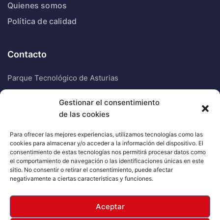
Quienes somos
Política de calidad
Contacto
Parque Tecnológico de Asturias
Edificio Centro Elena 1, oficina SH
Gestionar el consentimiento
de las cookies
33428 Llanera
Para ofrecer las mejores experiencias, utilizamos tecnologías como las
985 20 82 19
cookies para almacenar y/o acceder a la información del dispositivo. El
consentimiento de estas tecnologías nos permitirá procesar datos como
el comportamiento de navegación o las identificaciones únicas en este
900 00 17 17
sitio. No consentir o retirar el consentimiento, puede afectar
negativamente a ciertas características y funciones.
Aceptar
2026 © Tapia Telecom