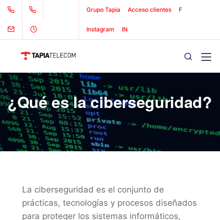
Grupo Tapia
Acceso clientes
F
Instagram
IN
¿Qué es la ciberseguridad?
La ciberseguridad es el conjunto de
prácticas, tecnologías y procesos diseñados
para proteger los sistemas informáticos,