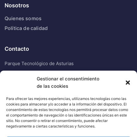
Nosotros
Quienes somos
Política de calidad
Contacto
Parque Tecnológico de Asturias
Edificio Centro Elena 1, oficina SH
Gestionar el consentimiento
de las cookies
33428 Llanera
Para ofrecer las mejores experiencias, utilizamos tecnologías como las
985 20 82 19
cookies para almacenar y/o acceder a la información del dispositivo. El
consentimiento de estas tecnologías nos permitirá procesar datos como
el comportamiento de navegación o las identificaciones únicas en este
900 00 17 17
sitio. No consentir o retirar el consentimiento, puede afectar
negativamente a ciertas características y funciones.